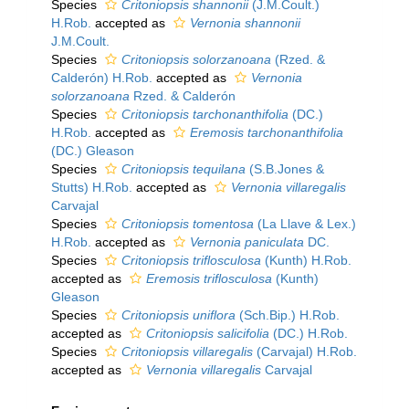
Species
Critoniopsis shannonii
(J.M.Coult.)
H.Rob.
accepted as
Vernonia shannonii
J.M.Coult.
Species
Critoniopsis solorzanoana
(Rzed. &
Calderón) H.Rob.
accepted as
Vernonia
solorzanoana
Rzed. & Calderón
Species
Critoniopsis tarchonanthifolia
(DC.)
H.Rob.
accepted as
Eremosis tarchonanthifolia
(DC.) Gleason
Species
Critoniopsis tequilana
(S.B.Jones &
Stutts) H.Rob.
accepted as
Vernonia villaregalis
Carvajal
Species
Critoniopsis tomentosa
(La Llave & Lex.)
H.Rob.
accepted as
Vernonia paniculata
DC.
Species
Critoniopsis triflosculosa
(Kunth) H.Rob.
accepted as
Eremosis triflosculosa
(Kunth)
Gleason
Species
Critoniopsis uniflora
(Sch.Bip.) H.Rob.
accepted as
Critoniopsis salicifolia
(DC.) H.Rob.
Species
Critoniopsis villaregalis
(Carvajal) H.Rob.
accepted as
Vernonia villaregalis
Carvajal