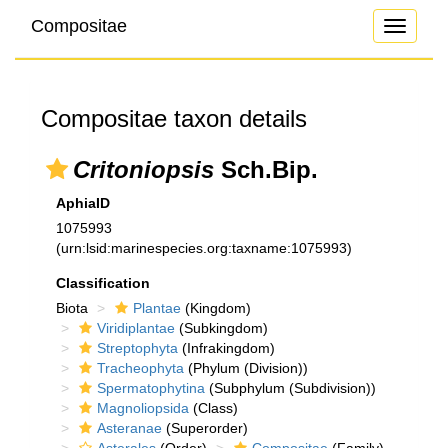
Compositae
Toggle
navigati
Compositae taxon details
Critoniopsis
Sch.Bip.
AphiaID
1075993
(urn:lsid:marinespecies.org:taxname:1075993)
Classification
Biota
Plantae
(Kingdom)
Viridiplantae
(Subkingdom)
Streptophyta
(Infrakingdom)
Tracheophyta
(Phylum (Division))
Spermatophytina
(Subphylum (Subdivision))
Magnoliopsida
(Class)
Asteranae
(Superorder)