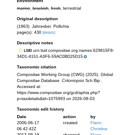
Environment
marine
,
brackish
,
fresh
, terrestrial
Original description
(1863). Jahresber. Pollichia
page(s): 430
[details]
Descriptive notes
urn:lsid:compositae.org:names:629815F8-
LSID
34D1-4151-A3F6-59AC0BD25D15
Taxonomic citation
Compositae Working Group (CWG) (2025). Global
Compositae Database.
Critoniopsis
Sch.Bip..
Accessed at:
https://www.compositae.org/gcd/aphia.php?
p=taxdetails&id=1075993 on 2026-08-03
Taxonomic edit history
Date
action
by
2006-06-17
created
Flann,
06:42:42Z
Christina
2013-09-19
changed
Flann,