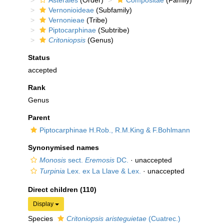
Asterales
(Order)
Compositae
(Family)
Vernonioideae
(Subfamily)
Vernonieae
(Tribe)
Piptocarphinae
(Subtribe)
Critoniopsis
(Genus)
Status
accepted
Rank
Genus
Parent
Piptocarphinae H.Rob., R.M.King & F.Bohlmann
Synonymised names
Monosis
sect.
Eremosis
DC.
·
unaccepted
Turpinia
Lex. ex La Llave & Lex.
·
unaccepted
Direct children (110)
Display
Species
Critoniopsis aristeguietae
(Cuatrec.)