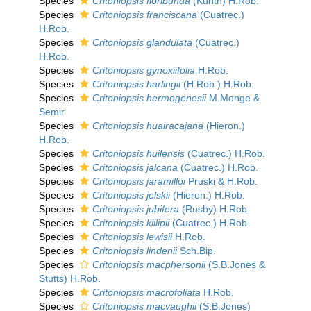
Species
Critoniopsis floribunda
(Kunth) H.Rob.
Species
Critoniopsis franciscana
(Cuatrec.)
H.Rob.
Species
Critoniopsis glandulata
(Cuatrec.)
H.Rob.
Species
Critoniopsis gynoxiifolia
H.Rob.
Species
Critoniopsis harlingii
(H.Rob.) H.Rob.
Species
Critoniopsis hermogenesii
M.Monge &
Semir
Species
Critoniopsis huairacajana
(Hieron.)
H.Rob.
Species
Critoniopsis huilensis
(Cuatrec.) H.Rob.
Species
Critoniopsis jalcana
(Cuatrec.) H.Rob.
Species
Critoniopsis jaramilloi
Pruski & H.Rob.
Species
Critoniopsis jelskii
(Hieron.) H.Rob.
Species
Critoniopsis jubifera
(Rusby) H.Rob.
Species
Critoniopsis killipii
(Cuatrec.) H.Rob.
Species
Critoniopsis lewisii
H.Rob.
Species
Critoniopsis lindenii
Sch.Bip.
Species
Critoniopsis macphersonii
(S.B.Jones &
Stutts) H.Rob.
Species
Critoniopsis macrofoliata
H.Rob.
Species
Critoniopsis macvaughii
(S.B.Jones)