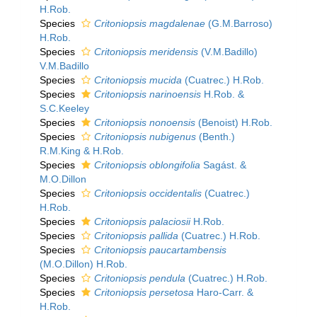
H.Rob.
Species
Critoniopsis magdalenae
(G.M.Barroso)
H.Rob.
Species
Critoniopsis meridensis
(V.M.Badillo)
V.M.Badillo
Species
Critoniopsis mucida
(Cuatrec.) H.Rob.
Species
Critoniopsis narinoensis
H.Rob. &
S.C.Keeley
Species
Critoniopsis nonoensis
(Benoist) H.Rob.
Species
Critoniopsis nubigenus
(Benth.)
R.M.King & H.Rob.
Species
Critoniopsis oblongifolia
Sagást. &
M.O.Dillon
Species
Critoniopsis occidentalis
(Cuatrec.)
H.Rob.
Species
Critoniopsis palaciosii
H.Rob.
Species
Critoniopsis pallida
(Cuatrec.) H.Rob.
Species
Critoniopsis paucartambensis
(M.O.Dillon) H.Rob.
Species
Critoniopsis pendula
(Cuatrec.) H.Rob.
Species
Critoniopsis persetosa
Haro-Carr. &
H.Rob.