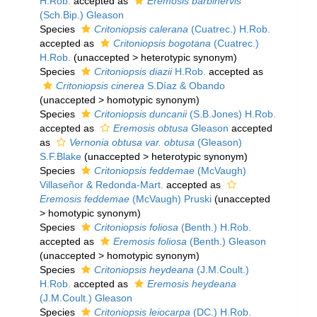
H.Rob.
accepted as
Eremosis barbinervis
(Sch.Bip.) Gleason
Species
Critoniopsis calerana
(Cuatrec.) H.Rob.
accepted as
Critoniopsis bogotana
(Cuatrec.)
H.Rob.
(
unaccepted
>
heterotypic synonym
)
Species
Critoniopsis diazii
H.Rob.
accepted as
Critoniopsis cinerea
S.Díaz & Obando
(
unaccepted
>
homotypic synonym
)
Species
Critoniopsis duncanii
(S.B.Jones) H.Rob.
accepted as
Eremosis obtusa
Gleason
accepted
as
Vernonia obtusa var. obtusa
(Gleason)
S.F.Blake
(
unaccepted
>
heterotypic synonym
)
Species
Critoniopsis feddemae
(McVaugh)
Villaseñor & Redonda-Mart.
accepted as
Eremosis feddemae
(McVaugh) Pruski
(
unaccepted
>
homotypic synonym
)
Species
Critoniopsis foliosa
(Benth.) H.Rob.
accepted as
Eremosis foliosa
(Benth.) Gleason
(
unaccepted
>
homotypic synonym
)
Species
Critoniopsis heydeana
(J.M.Coult.)
H.Rob.
accepted as
Eremosis heydeana
(J.M.Coult.) Gleason
Species
Critoniopsis leiocarpa
(DC.) H.Rob.