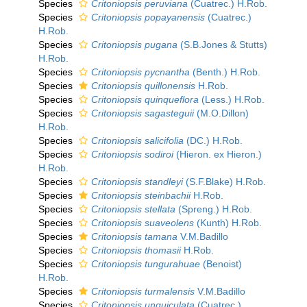
Species
Critoniopsis peruviana
(Cuatrec.) H.Rob.
Species
Critoniopsis popayanensis
(Cuatrec.)
H.Rob.
Species
Critoniopsis pugana
(S.B.Jones & Stutts)
H.Rob.
Species
Critoniopsis pycnantha
(Benth.) H.Rob.
Species
Critoniopsis quillonensis
H.Rob.
Species
Critoniopsis quinqueflora
(Less.) H.Rob.
Species
Critoniopsis sagasteguii
(M.O.Dillon)
H.Rob.
Species
Critoniopsis salicifolia
(DC.) H.Rob.
Species
Critoniopsis sodiroi
(Hieron. ex Hieron.)
H.Rob.
Species
Critoniopsis standleyi
(S.F.Blake) H.Rob.
Species
Critoniopsis steinbachii
H.Rob.
Species
Critoniopsis stellata
(Spreng.) H.Rob.
Species
Critoniopsis suaveolens
(Kunth) H.Rob.
Species
Critoniopsis tamana
V.M.Badillo
Species
Critoniopsis thomasii
H.Rob.
Species
Critoniopsis tungurahuae
(Benoist)
H.Rob.
Species
Critoniopsis turmalensis
V.M.Badillo
Species
Critoniopsis unguiculata
(Cuatrec.)