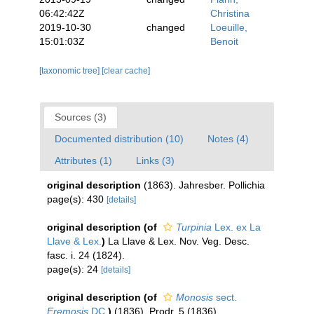
06:42:42Z
Christina
2019-10-30
changed
Loeuille,
15:01:03Z
Benoit
[taxonomic tree]
[clear cache]
Sources (3)
Documented distribution (10)
Notes (4)
Attributes (1)
Links (3)
original description
(1863). Jahresber. Pollichia
page(s): 430
[details]
original description
(of
Turpinia
Lex. ex La
Llave & Lex.
)
La Llave & Lex. Nov. Veg. Desc.
fasc. i. 24 (1824).
page(s): 24
[details]
original description
(of
Monosis
sect.
Eremosis
DC.
)
(1836). Prodr. 5 (1836)