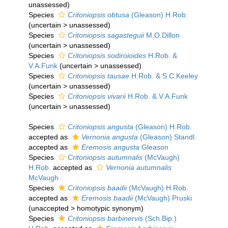
unassessed
)
Species
Critoniopsis obtusa
(Gleason) H.Rob.
(
uncertain
>
unassessed
)
Species
Critoniopsis sagasteguii
M.O.Dillon
(
uncertain
>
unassessed
)
Species
Critoniopsis sodiroioides
H.Rob. &
V.A.Funk
(
uncertain
>
unassessed
)
Species
Critoniopsis tausae
H.Rob. & S.C.Keeley
(
uncertain
>
unassessed
)
Species
Critoniopsis vivarii
H.Rob. & V.A.Funk
(
uncertain
>
unassessed
)
Species
Critoniopsis angusta
(Gleason) H.Rob.
accepted as
Vernonia angusta
(Gleason) Standl.
accepted as
Eremosis angusta
Gleason
Species
Critoniopsis autumnalis
(McVaugh)
H.Rob.
accepted as
Vernonia autumnalis
McVaugh
Species
Critoniopsis baadii
(McVaugh) H.Rob.
accepted as
Eremosis baadii
(McVaugh) Pruski
(
unaccepted
>
homotypic synonym
)
Species
Critoniopsis barbinervis
(Sch.Bip.)